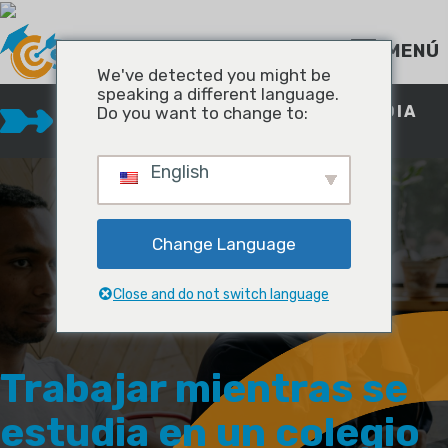
Ir
al
contenido
MENÚ
We've detected you might be
speaking a different language.
TRABAJAR MIENTRAS SE ESTUDIA
Do you want to change to:
EN UN COLEGIO COMUNITARIO
English
Change Language
Close and do not switch language
Trabajar mientras se
estudia en un colegio