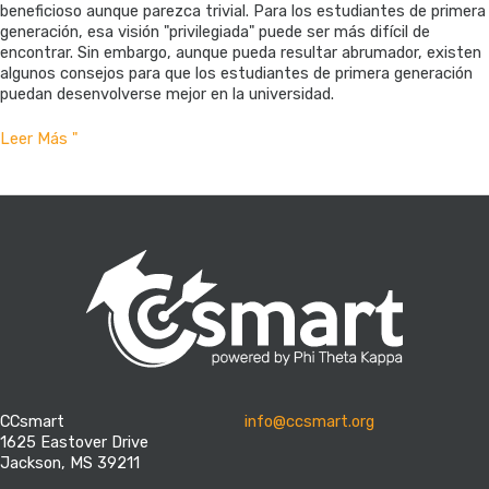
beneficioso aunque parezca trivial. Para los estudiantes de primera
como
generación, esa visión "privilegiada" puede ser más difícil de
estudiante
encontrar. Sin embargo, aunque pueda resultar abrumador, existen
internacional
algunos consejos para que los estudiantes de primera generación
puedan desenvolverse mejor en la universidad.
Consejos
Leer Más "
para
estudiantes
de
primera
generación
CCsmart
info@ccsmart.org
1625 Eastover Drive
Jackson, MS 39211