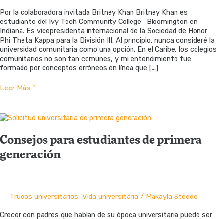
Por la colaboradora invitada Britney Khan Britney Khan es
estudiante del Ivy Tech Community College- Bloomington en
Indiana. Es vicepresidenta internacional de la Sociedad de Honor
Phi Theta Kappa para la División III. Al principio, nunca consideré la
universidad comunitaria como una opción. En el Caribe, los colegios
comunitarios no son tan comunes, y mi entendimiento fue
formado por conceptos erróneos en línea que [...]
Navegando
Leer Más "
por
nuevas
costas:
Cómo
la
Consejos para estudiantes de primera
universidad
comunitaria
generación
se
convirtió
en
mi
Trucos universitarios
,
Vida universitaria
/
Makayla Steede
plataforma
de
Crecer con padres que hablan de su época universitaria puede ser
lanzamiento