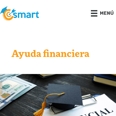
Ir
al
contenido
MENÚ
Ayuda financiera