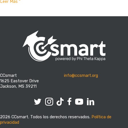
¿Qué
Leer Más "
hay
de
diferente
en
el
nuevo
formulario
FAFSA?
CCsmart
info@ccsmart.org
1625 Eastover Drive
Jackson, MS 39211
Twitter
Instagram
Facebook
YouTube
Linkedin
2026 CCsmart. Todos los derechos reservados.
Política de
privacidad